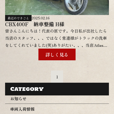
2025.02.16
最近のできごと
CBX400F 納車整備 H様
皆さんこんにちは！代表の原です。今日私が出社したら
当店のスタッフ、、、ではなく常連様がトラックの洗車
をしてくれていました(笑)ありがたい、、、当店Atlasは
ホントに周りの方々に支えられているおかげで営業を継
詳しく見る
続できています(T_T)ご近所の方々本当にいつもありが
とうございます！さて、今回はＨ様のCBX400Fインテ
グラの納車整備を簡単にご紹介させて頂きます。
1
CBX400Fは絶大な人気があるので、毎回一瞬でご成約
となってしまいます。そんな大人気のCBXですが普段あ
Category
まり仕入れを行っておりません。理由は簡単で、程度が
お知らせ
最悪な物ばかりで売り物に出来る個体が少なすぎるから
車両入荷情報
です、、、CBXはオイルラインに構造の欠陥があり、一