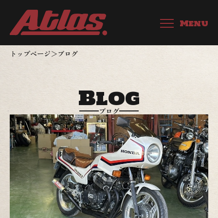
ブ
ロ
Menu
グ
トップページ
＞
ブログ
一
覧
Blog
ブログ