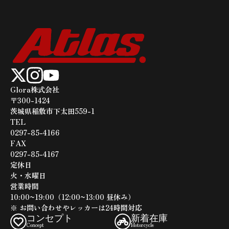
いました！後半の写真が全然撮れてない、、、、この車
両の外装はヨーロッパモデル限定カラーで、稀少な上に
程度も良かったのでリペイントは行いませんでした！タ
ックロールとテールレンズはお客様に自前で用意して頂
いた物を取り付けさせて頂きました。Ｈ様お待たせ致し
ました！！これから楽しいバイクラフを送って頂けると
嬉しいです(^^)また何かあればいつでもご連絡くださ
Glora株式会社
〒300-1424
い！スタッフ一同、またお会いできる日を心よりお待ち
茨城県稲敷市下太田559-1
しております！
TEL​​​​​​​
0297-85-4166
FAX
0297-85-4167
定休日
火・水曜日
営業時間
10:00~19:00（12:00~13:00 昼休み）
※ お問い合わせやレッカーは24時間対応
コンセプト
新着在庫
Concept
Motorcycle