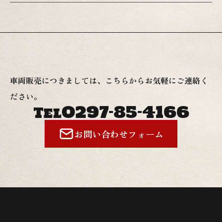
ります。CBXは足回りの整備が大変です、、、インボー
ドディスクで部品点数も多く、分解の際傷をつけやすい
ので注意が必要です。一つ一つのパーツを慎重に扱い、
丁寧に清掃、部品交換を行います。ブレーキ周りは念入
りにメンテナンスを行います。ステムベアリングも交換
してグリスアップです。ステムベアリングの締め付けト
車両販売につきましては、こちらからお気軽にご連絡く
ルクはシビアで、締めすぎるとハンドリングが重くな
ださい。
り、軽すぎるとガタが出てしまいます。スイングアーム
0297-85-4166
Tel
も全分解を行い、各所ベアリングのチェックと清掃を行
っていきます。、、、、、、、、、、、、結局全部交換
お問い合わせフォーム
です（笑）ホイールベアリングも全て交換をしてチェー
ン、スプロケット、タイヤも新品に交換します。フロン
トフォークもオーバーホールです。キャブレターもいつ
も通り連結まで分解してO/Hを行います。今回マフラー
はワルツ機械を入れるので、それに合うようにジェッテ
ィングも行います。そんな感じでいつの間にか完成して