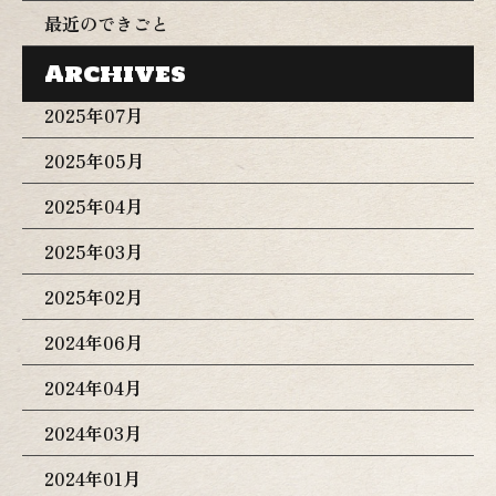
部のオイルはエレメントを通らず汚れたままエンジン内
最近のできごと
部を循環してしまいます。この欠陥がCBXのクランクメ
Archives
タルが流れやすい原因の一つに繋がっていると思われま
す。CBXで空ぶかしを行うと、メタルが流れ、鉄粉がエ
2025年07月
ンジン内部全体に広がり、最悪の場合はエンジン丸ごと
2025年05月
ゴミになります(-.-)そんなこんなで中々仕入れが出来な
いCBXですが、今回の車両はエンジンの程度がめちゃく
2025年04月
ちゃいい、、、圧縮が正常なのはもちろんの事、メカノ
2025年03月
イズも非常に小さく、オイルパン内部のゴミも少なく綺
麗な状態でした。勿論それでも開けるに越したことはな
2025年02月
いのですが、開けないリスクをご説明させて頂いた上
2024年06月
で、お客様と話し合いを行った結果、今回はエンジン
O/Hはやらない方向で決まりました。そんな今回のベー
2024年04月
ス車はこちら！！めっちゃ綺麗！！（笑）仕入れの際、
2024年03月
勿論車両のチェックは細かく行いましたが、その場で現
金置いて速攻持って帰りました(^^)/早速車両の分解に入
2024年01月