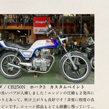
の機会に！！ 当店での追加整備やカスタム依頼をご検
方は遠慮なくお申し付け下さい！お客様の予算に合わせ
広く対応が可能です。 現状販売からフルレストアまで
く対応させて頂きますのでまずはお問い合わせ下さい！
からのお問い合わせを心よりお待ちしております。グー
クに始動動画や詳細画像を掲載しておりますので是非ご
ださい！↓↓↓↓↓↓↓↓↓↓↓↓グーバイクはこちら
リック！
ダ / CB250N ホーク3 カスタムペイント
の良いバブが入庫しました！エンジンの圧縮も２発共に
かりとあって、吹け上がりも良好です！非常に程度の良
ンジンです。シャーシ部品もとても綺麗に残っていて、