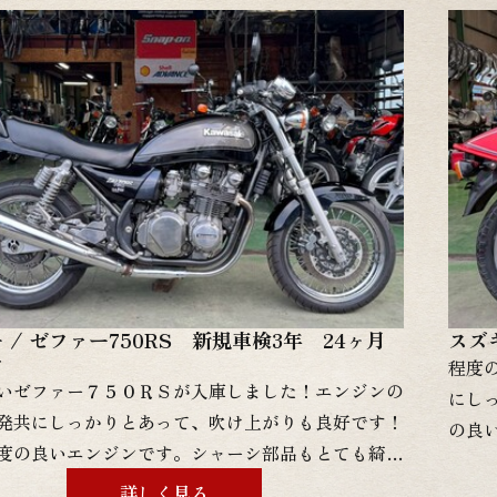
頂き
現状販売からフルレストアまで幅広く対応させて頂
カス
でまずはお問い合わせ下さい！ 当店での整備やカ
お客
頼をご検討の方は遠慮なくお申し付け下さい！お客
↓↓
に合わせて幅広く対応が可能です。グーバイクに詳
始動動画を掲載しておりますので是非ご覧くださ
↓↓↓↓↓↓↓↓↓↓グーバイクはこちらをクリッ
 / ゼファー750RS 新規車検3年 24ヶ月
スズキ
き
程度
いゼファー７５０ＲＳが入庫しました！エンジンの
にし
発共にしっかりとあって、吹け上がりも良好です！
の良
度の良いエンジンです。シャーシ部品もとても綺麗
いま
いて、外装もリペイントされて間もないので綺麗な
す！
詳しく見る