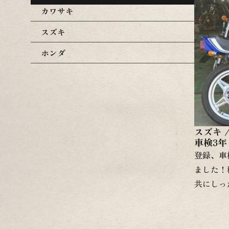
カワサキ
スズキ
ホンダ
スズキ 
車検3年
登録、車
ました！
共にしっ
の良いエ
て、外装
新規車検