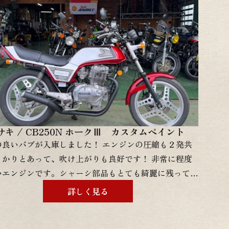
サキ / CB250N ホークⅢ カスタムペイント
の良いバブが入庫しました！ エンジンの圧縮も２発共
っかりとあって、吹け上がりも良好です！ 非常に程度
いエンジンです。シャーシ部品もとても綺麗に残ってい
外装もリペイントされて間もないので綺麗な状態です！
詳しく見る
責１年付きで１２ヶ月点検費用、登録費用も込みの金額
！！ 現状販売からフルレストアまで幅広く対応させて