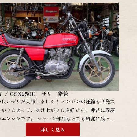
ますのでまずはお問い合わせ下さい！ 当店での整備や
タム依頼をご検討の方は遠慮なくお申し付け下さい！
様の予算に合わせて幅広く対応が可能です。
↓↓↓↓↓↓↓↓↓↓グーバイクはこちらをクリック！
 / GSX250E ザリ 猪管
の良いザリが入庫しました！ エンジンの圧縮も２発共
っかりとあって、吹け上がりも良好です。 非常に程度
いエンジンです。 シャーシ部品もとても綺麗に残って
す！ 外装はオリペンで残っていてとても綺麗な状態で
詳しく見る
 ザリは現在価格が高騰中ですので、ご検討中の方は是