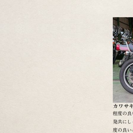
状態です
頂きます
額になり
のみです
慮なくお
応が可能
ておりま
↓↓↓↓
カワサキ 
程度の良
発共にし
度の良い