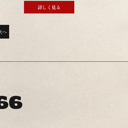
もリペイントされて間もないので綺麗な状態です！自賠
詳しく見る
年付きで１２ヶ月点検費用、登録費用も込みの金額で
！現状販売からフルレストアまで幅広く対応させて頂き
のでまずはお問い合わせ下さい！ 当店での整備やカス
次へ
依頼をご検討の方は遠慮なくお申し付け下さい！お客様
算に合わせて幅広く対応が可能です。 グーバイクに始
画や詳細画像を掲載しておりますので是非ご覧くださ
↓↓↓↓↓↓↓↓↓↓↓↓グーバイクはこちらをクリッ
。
66