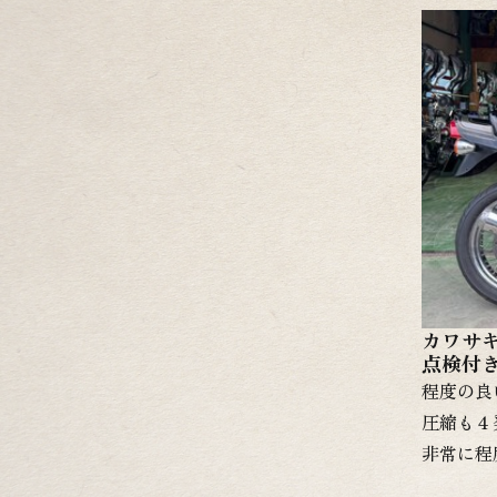
です！！
きますの
スタム依
様の予算
細画像や
い！↓↓
ク！
カワサキ
点検付
程度の良
圧縮も４
非常に程
に残って