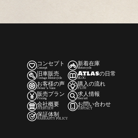
コンセプト
新着在庫
Concept
Motorcycle
旧車販売
Atlasの日常
Vintage Motorcycle
BLOG
お客様の声
購入の流れ
Owner’s Voice
FLOW
販売プラン
求人情報
Pricing
Recruit
会社概要
お問い合わせ
OVERVIEW
CONTACT
保証体制
WARRANTY POLICY