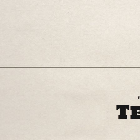
いて、外
す。車検
セットに
幅広く対
当店での
付け下さ
す。 グ
ので是非
クはこち
T