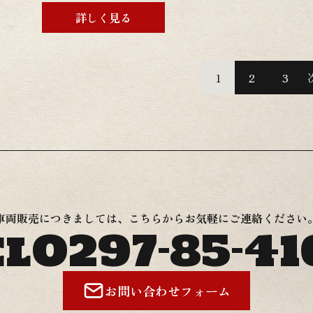
装もリペイントされて間もないので綺麗な状態で
外装
詳しく見る
費用込みの金額で、２４ヶ月点検費用、登録費用も
責１
なっております！！現状販売からフルレストアまで
す！
応させて頂きますのでまずはお問い合わせ下さい！
ます
1
2
3
整備やカスタム依頼をご検討の方は遠慮なくお申し
タム
い！お客様の予算に合わせて幅広く対応が可能で
の予
ーバイクに始動動画や詳細画像を掲載しております
動動
ご覧ください！↓↓↓↓↓↓↓↓↓↓↓↓グーバイ
い！
らをクリック！
ク！
車両販売につきましては、こちらからお気軽にご連絡ください
el
0297-85-41
お問い合わせフォーム