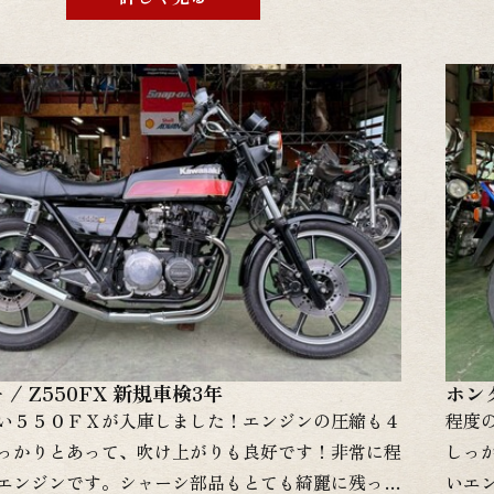
！現状販売からフルレストアまで幅広く対応させて
非こ
のでまずはお問い合わせ下さい！ ３年車検付き金
討の
ます。登録費用も込みです。別途頂く金額は配送料
て幅
！ 当店での整備やカスタム依頼をご検討の方は遠
幅広
申し付け下さい！お客様の予算に合わせて幅広く対
皆様
です。 グーバイクに始動動画や詳細画像を掲載し
バイ
すので是非ご覧ください！
覧く
↓↓↓↓↓↓↓↓グーバイクはこちらをクリック！
をク
/ Z550FX 新規車検3年
ホン
い５５０ＦＸが入庫しました！エンジンの圧縮も４
程度
っかりとあって、吹け上がりも良好です！非常に程
しっ
エンジンです。シャーシ部品もとても綺麗に残って
いエ