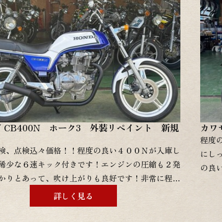
/ CB400N ホーク3 外装リペイント 新規
カワ
程度
検、点検込々価格！！程度の良い４００Ｎが入庫し
にし
稀少な６速キック付きです！エンジンの圧縮も２発
の良
かりとあって、吹け上がりも良好です！非常に程度
て、
ンジンです。シャーシ部品もとても綺麗に残ってい
自賠
詳しく見る
もリペイントされて間もないので綺麗な状態です！
です
3年付きで24ヶ月点検費用、登録費用も込みの金額