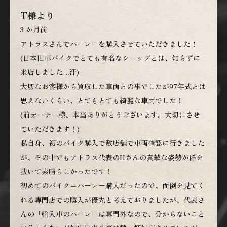
T様より
3 か月前
アトラスさんでハーレーを購入させていただきました！
(日本旧車バイクでとても有名なショップとは、知らずに
来店しました…汗)
大切なお客様から買取した車両との事でしたが97年式とは
思えないくらい、とてもとても綺麗な車両でした！
(前オーナー様、本当ありがとうございます。大切にさせ
ていただきます！)
私自身、初のバイク購入で数店舗で車両確認に行きました
が、その中でもアトラス代表のHさんの真摯な姿勢が群を
抜いて素晴らしかったです！
初めてのバイク＝ハーレー購入だったので、面倒を見てく
れる専門店での購入が優先と考えておりましたが、代表さ
んの「輸入車のハーレーは専門外なので、分からないこと