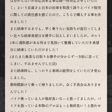
は分からないが対応出来る事は精一杯対応させていただ
く」という正直さと日本の旧車を取扱う誇りとバイク販売
に関しての責任感を感じたので、こちらで購入する事を決
めました！
また納車するまでも、早く乗りたい気持ちが流行ってしま
い近々な納車希望日を勝手に伝えしまいましたが、ボルト
1本に違和感がある所まで見抜いて整備していただき希望
日に納車していただけました！
(またまた無茶な日取りを勝手が分からず一方的に言って
しまい、すみませんでした泣)
また納車時も、しっかりと車両の説明をしていただき安心
しました。
数時間掛けて乗って帰りましたが、全く不具合はありませ
んでした！
バイク乗っている人が格好良いな～と思ってましたが、バ
イクを扱っている本物のプロはもっと格好良い！と思わせ