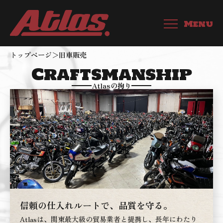
Menu
トップページ
＞
旧車販売
Craftsmanship
Atlasの拘り
信頼の仕入れルートで、品質を守る。
Atlasは、関東最大級の貿易業者と提携し、長年にわたり